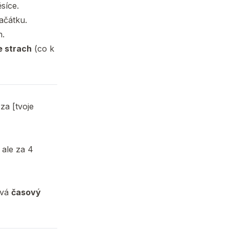
síce.
ačátku.
n.
e strach
(co k
 za [tvoje
 ale za 4
ává
časový