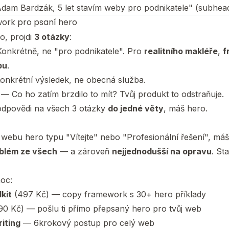
Adam Bardzák, 5 let stavím weby pro podnikatele" (subhead
ork pro psaní hero
o, projdi
3 otázky
:
onkrétně, ne "pro podnikatele". Pro
realitního makléře
,
f
pu
.
nkrétní výsledek, ne obecná služba.
— Co ho zatím brzdilo to mít? Tvůj produkt to odstraňuje.
odpovědi na všech 3 otázky
do jedné věty
, máš hero.
webu hero typu "Vítejte" nebo "Profesionální řešení", má
blém ze všech
— a zároveň
nejjednodušší na opravu
. St
oc:
kit
(497 Kč) — copy framework s 30+ hero příklady
90 Kč) — pošlu ti přímo přepsaný hero pro tvůj web
iting
— 6krokový postup pro celý web