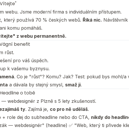
"Vítejte"
em webu. Jsme moderní firma s individuálním přístupem.
t
, který používá 70 % českých webů.
Říká nic.
Návštěvník 
š ani komu pomáháš.
ítejte" z webu permanentně.
 Vágní benefit
 růst.
řešení pro váš úspěch.
stup k vašemu byznysu.
namená
. Co je "růst"? Komu? Jak? Test: pokud bys mohl/a 
nta
a dávala by stejný smysl,
smaž ji
.
 Headline o tobě
— webdesignér z Plzně s 5 lety zkušeností.
ezajímáš ty
. Zajímá je,
co pro ně uděláš
.
o + role dej do subheadline nebo do CTA,
nikdy do headlin
k — webdesignér" (headline) ✅ "Web, který ti přivede kli