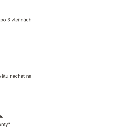
po 3 vteřinách
větu nechat na
e
.
enty"