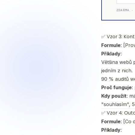
ZDARMA ·
✅ Vzor 3: Kont
Formule
: [Pro
Příklady
:
Většina webů p
jedním z nich.
90 % auditů we
Proč funguje
:
Kdy použít
: m
"souhlasím", 5
✅ Vzor 4: Out
Formule
: [Co 
Příklady
: