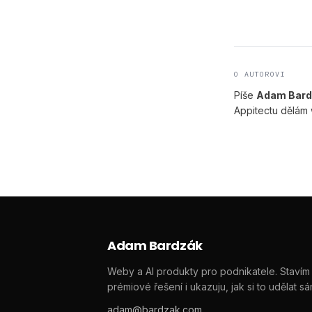
O AUTOROVI
Píše
Adam Bard
Appitectu dělám 
Adam Bardzák
Weby a AI produkty pro podnikatele. Stavím
prémiové řešení i ukazuju, jak si to udělat sá
adam@bardzak.com