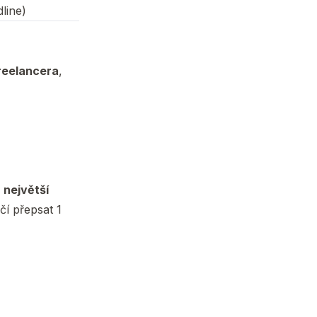
line)
reelancera
,
š
největší
ačí přepsat 1