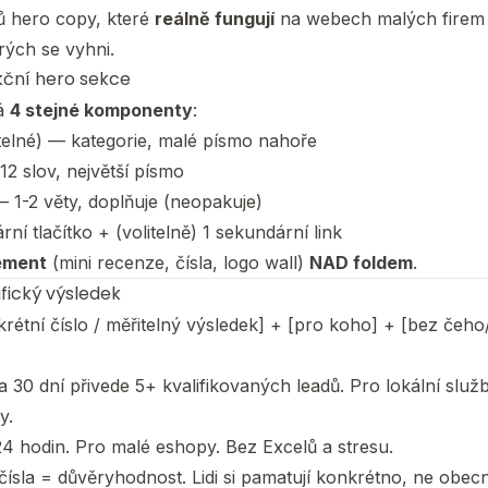
ů hero copy, které
reálně fungují
na webech malých firem 
erých se vyhni.
ční hero sekce
á
4 stejné komponenty
:
telné) — kategorie, malé písmo nahoře
2 slov, největší písmo
 1-2 věty, doplňuje (neopakuje)
ní tlačítko + (volitelně) 1 sekundární link
ement
(mini recenze, čísla, logo wall)
NAD foldem
.
ifický výsledek
krétní číslo / měřitelný výsledek] + [pro koho] + [bez čeho/
za 30 dní přivede 5+ kvalifikovaných leadů. Pro lokální slu
y.
24 hodin. Pro malé eshopy. Bez Excelů a stresu.
 čísla = důvěryhodnost. Lidi si pamatují konkrétno, ne obec