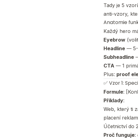
Tady je 5 vzor
anti-vzory, kt
Anatomie funk
Každý hero m
Eyebrow
(voli
Headline
— 5-1
Subheadline
—
CTA
— 1 primár
Plus:
proof el
✅ Vzor 1: Spec
Formule
: [Kon
Příklady
:
Web, který ti 
placení reklam
Účetnictví do 
Proč funguje
: