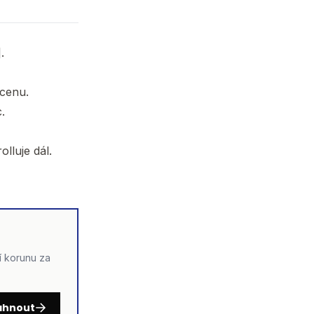
.
 cenu.
.
olluje dál.
ší korunu za
áhnout