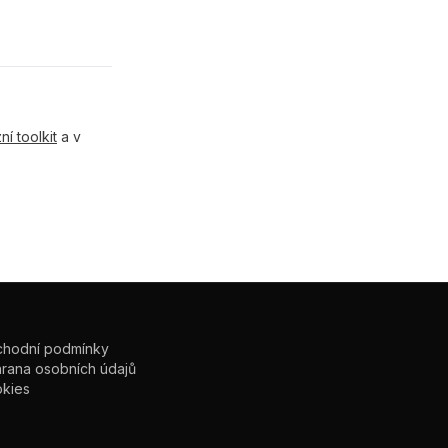
í toolkit
a v
hodní podmínky
rana osobních údajů
kies