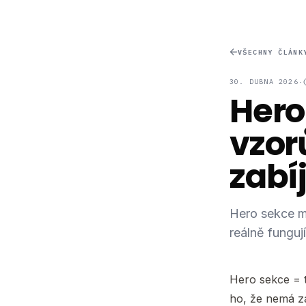
VŠECHNY ČLÁNK
30. DUBNA 2026
·
Hero
vzorů
zabíj
Hero sekce má
reálně fungují
Hero sekce = t
ho, že nemá za