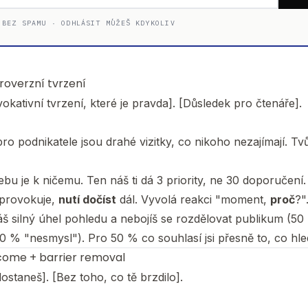
 BEZ SPAMU · ODHLÁSIT MŮŽEŠ KDYKOLIV
roverzní tvrzení
vokativní tvrzení, které je pravda]. [Důsledek pro čtenáře].
ro podnikatele jsou drahé vizitky, co nikoho nezajímají. Tv
bu je k ničemu. Ten náš ti dá 3 priority, ne 30 doporučení.
 provokuje,
nutí dočíst
dál. Vyvolá reakci "moment,
proč
?"
áš silný úhel pohledu a nebojíš se rozdělovat publikum (50 
0 % "nesmysl"). Pro 50 % co souhlasí jsi přesně to, co hled
come + barrier removal
dostaneš]. [Bez toho, co tě brzdilo].