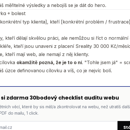
áš měřitelné výsledky a nebojíš se je dát do hero.
vka + bolest
[konkrétní typ klienta], kteří [konkrétní problém / frustrace]
, kteří dělají skvělou práci, ale nemůžou si říct o normální
kléře, kteří jsou unaveni z placení Sreality 30 000 Kč/měsíc
, kteří mají web, ale nemají z něj klienty.
 cílovka
okamžitě pozná, že je to o ní
. "Tohle jsem já" = scr
áš úzce definovanou cílovku a víš, co je nejvíc bolí.
 si zdarma 30bodový checklist auditu webu
tních věcí, které by sis měl/a zkontrolovat na webu, než utratíš dal
PDF do mailu, 1 click.
St