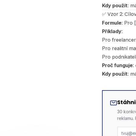
Kdy použít
: m
✅ Vzor 2: Cílo
Formule
: Pro 
Příklady
:
Pro freelancery
Pro realitní ma
Pro podnikatele
Proč funguje
:
Kdy použít
: m
Stáhni
30 konkré
reklamu. 