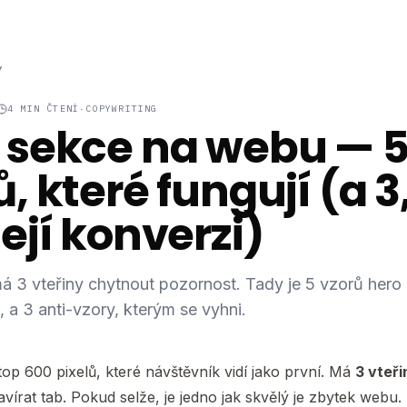
Y
4
MIN ČTENÍ
·
COPYWRITING
 sekce na webu — 
, které fungují (a 3
ejí konverzi)
 3 vteřiny chytnout pozornost. Tady je 5 vzorů hero 
, a 3 anti-vzory, kterým se vyhni.
op 600 pixelů, které návštěvník vidí jako první. Má
3 vteři
vírat tab. Pokud selže, je jedno jak skvělý je zbytek webu.