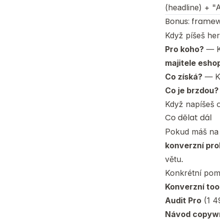
(headline) + "
Bonus: framew
Když píšeš her
Pro koho?
— K
majitele esho
Co získá?
— Ko
Co je brzdou?
Když napíšeš 
Co dělat dál
Pokud máš na 
konverzní pro
větu.
Konkrétní pom
Konverzní tool
Audit Pro
(1 4
Návod copywr