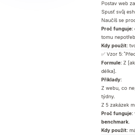
Postav web za
Spusť svůj esh
Naučíš se prod
Proč funguje
:
tomu nepotřeb
Kdy použít
: t
✅ Vzor 5: "Pře
Formule
: Z [a
délka].
Příklady
:
Z webu, co nep
týdny.
Z 5 zakázek mě
Proč funguje
:
benchmark
.
Kdy použít
: m