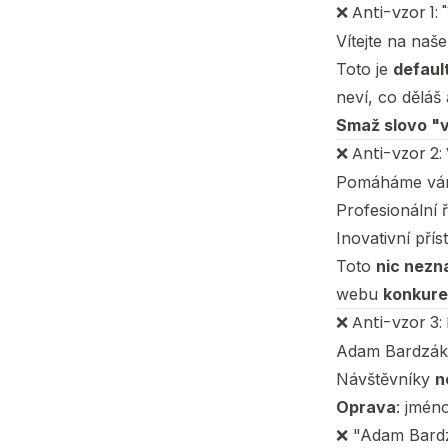
❌ Anti-vzor 1: 
Vítejte na naš
Toto je
defaul
neví, co dělá
Smaž slovo "v
❌ Anti-vzor 2:
Pomáháme vám
Profesionální 
Inovativní pří
Toto
nic nez
webu
konkure
❌ Anti-vzor 3:
Adam Bardzák 
Návštěvníky
n
Oprava
: jmén
❌ "Adam Bardzá