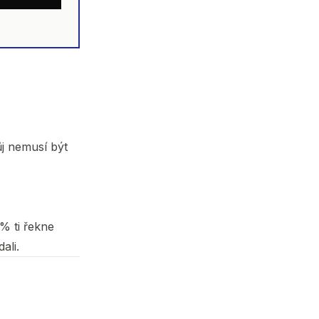
ůj nemusí být
.
% ti řekne
ali.