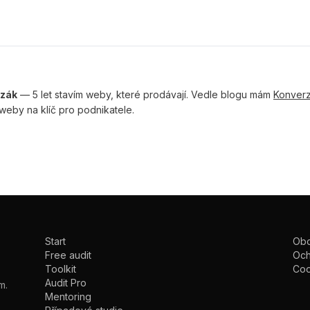
zák
— 5 let stavím weby, které prodávají. Vedle blogu mám
Konverzn
weby na klíč pro podnikatele.
Start
Obc
Free audit
Och
Toolkit
Coo
Audit Pro
m.
Mentoring