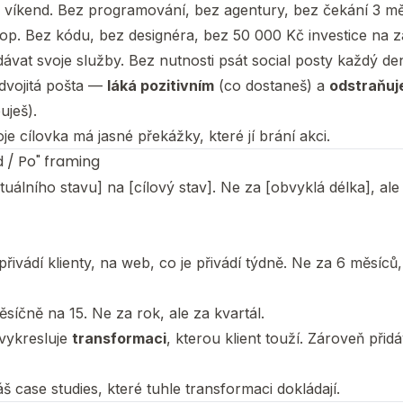
 víkend. Bez programování, bez agentury, bez čekání 3 mě
op. Bez kódu, bez designéra, bez 50 000 Kč investice na z
ávat svoje služby. Bez nutnosti psát social posty každý de
 dvojitá pošta —
láká pozitivním
(co dostaneš) a
odstraňuj
uješ).
voje cílovka má jasné překážky, které jí brání akci.
d / Po" framing
ktuálního stavu] na [cílový stav]. Ne za [obvyklá délka], ale
řivádí klienty, na web, co je přivádí týdně. Ne za 6 měsíců,
síčně na 15. Ne za rok, ale za kvartál.
 vykresluje
transformaci
, kterou klient touží. Zároveň přid
áš case studies, které tuhle transformaci dokládají.