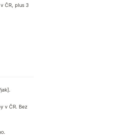
v ČR, plus 3
jak].
žby v ČR. Bez
no.