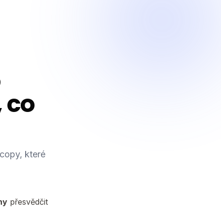
5
, co
copy, které
ny
přesvědčit