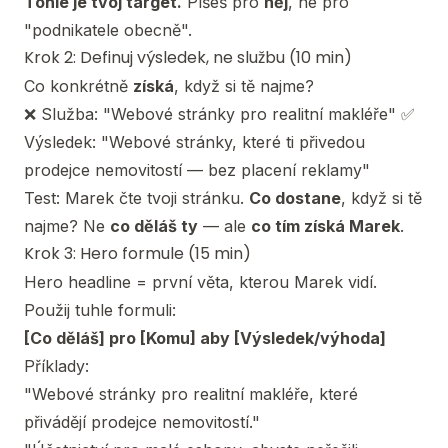
Tohle je tvoj target.
Píšeš pro
něj
, ne pro
"podnikatele obecně".
Krok 2: Definuj výsledek, ne službu (10 min)
Co konkrétně
získá
, když si tě najme?
❌ Služba: "Webové stránky pro realitní makléře" ✅
Výsledek: "Webové stránky, které ti přivedou
prodejce nemovitostí — bez placení reklamy"
Test: Marek čte tvoji stránku.
Co dostane
, když si tě
najme? Ne
co děláš ty
— ale
co tím získá Marek
.
Krok 3: Hero formule (15 min)
Hero headline = první věta, kterou Marek vidí.
Použij tuhle formuli:
[Co děláš] pro [Komu] aby [Výsledek/výhoda]
Příklady:
"Webové stránky pro realitní makléře, které
přivádějí prodejce nemovitostí."