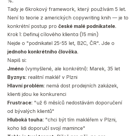
%.
Tady je 6krokový framework, který používám 5 let.
Není to teorie z amerických copywriting knih — je to
konkrétní postup pro
české malé podnikatele
.
Krok 1: Definuj cílového klienta (15 min)
Nejde o "podnikatel 25-55 let, B2C, ČR". Jde o
jednoho konkrétního člověka
.
Napiš si:
Jméno
(vymyšlené, ale konkrétní): Marek, 35 let
Byznys
: realitní makléř v Plzni
Hlavní problém
: nemá dost prodejních zakázek,
klienti jdou ke konkurenci
Frustrace
: "už 6 měsíců nedostávám doporučení
od bývalých klientů"
Hluboká touha
: "chci být tím makléřem v Plzni,
koho lidi doporučí svojí mamince"