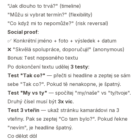
"Jak dlouho to trvá?" (timeline)
"Můžu si vybrat termín?" (flexibility)
"Co když mi to nepomůže?" (risk reversal)
Social proof
:
✅ Konkrétní jméno + foto + výsledek + datum
❌ "Skvělá spolupráce, doporučuji!" (anonymous)
Bonus: Test napsaného textu
Po dokončení textu udělej
3 testy
:
Test "Tak co?"
— přečti si headline a zeptej se sám
sebe "Tak co?". Pokud tě nenakopne, je špatný.
Test "My vs ty"
— spočítej "my/naše" vs "ty/tvoje".
Druhý čísel musí být
3x víc
.
Test 3 vteřin
— ukaž stránku kamarádovi na 3
vteřiny. Pak se zeptej "Co tam bylo?". Pokud řekne
"nevím", je headline špatný.
Co dělat dál