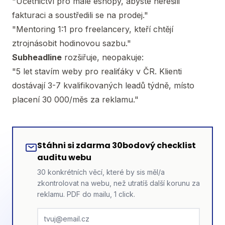
"Účetnictví pro malé eshopy, abyste neřešili
fakturaci a soustředili se na prodej."
"Mentoring 1:1 pro freelancery, kteří chtějí
ztrojnásobit hodinovou sazbu."
Subheadline
rozšiřuje, neopakuje:
"5 let stavím weby pro realiťáky v ČR. Klienti
dostávají 3-7 kvalifikovaných leadů týdně, místo
placení 30 000/měs za reklamu."
Stáhni si zdarma 30bodový checklist
auditu webu
30 konkrétních věcí, které by sis měl/a
zkontrolovat na webu, než utratíš další korunu za
reklamu. PDF do mailu, 1 click.