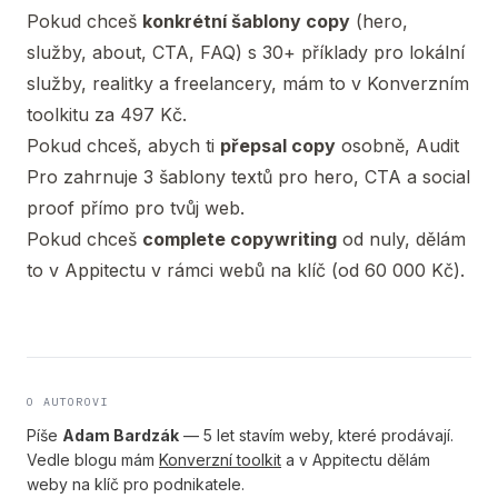
Pokud chceš
konkrétní šablony copy
(hero,
služby, about, CTA, FAQ) s 30+ příklady pro lokální
služby, realitky a freelancery, mám to v
Konverzním
toolkitu
za 497 Kč.
Pokud chceš, abych ti
přepsal copy
osobně,
Audit
Pro
zahrnuje 3 šablony textů pro hero, CTA a social
proof přímo pro tvůj web.
Pokud chceš
complete copywriting
od nuly, dělám
to v
Appitectu
v rámci webů na klíč (od 60 000 Kč).
O AUTOROVI
Píše
Adam Bardzák
— 5 let stavím weby, které prodávají.
Vedle blogu mám
Konverzní toolkit
a v Appitectu dělám
weby na klíč pro podnikatele.