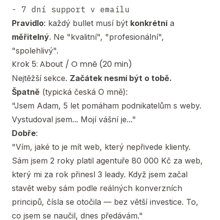
Pravidlo
: každý bullet musí být
konkrétní
a
měřitelný
. Ne "kvalitní", "profesionální",
"spolehlivý".
Krok 5: About / O mně (20 min)
Nejtěžší sekce.
Začátek nesmí být o tobě.
Špatně
(typická česká O mně):
"Jsem Adam, 5 let pomáham podnikatelům s weby.
Vystudoval jsem... Mojí vášní je..."
Dobře
:
"Vím, jaké to je mít web, který nepřivede klienty.
Sám jsem 2 roky platil agentuře 80 000 Kč za web,
který mi za rok přinesl 3 leady. Když jsem začal
stavět weby sám podle reálných konverzních
principů, čísla se otočila — bez větší investice. To,
co jsem se naučil, dnes předávám."