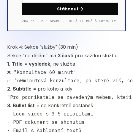
Stáhnout
ZDARMA · BEZ SPAMU · ODHLÁSIT MŮŽEŠ KDYKOLIV
Krok 4: Sekce "služby" (30 min)
Sekce "co dělám" má
3 části
pro každou službu:
1. Title
=
výsledek
, ne služba
❌ "Konzultace 60 minut"

2. Subtitle
= pro koho a kdy
3. Bullet list
= co konkrétně dostaneš
- Loom video s 3-5 prioritami

- PDF dokument se shrnutím

- Email s šablonami textů
