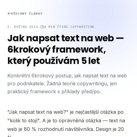
VŠECHNY ČLÁNKY
2. KVĚTNA 2026
·
4
MIN ČTENÍ
·
COPYWRITING
Jak napsat text na web —
6krokový framework,
který používám 5 let
Konkrétní 6krokový postup, jak napsat text na web
pro podnikatele. Žádná teorie copywritingu, jen
praktický framework s příklady před/po.
"Jak napsat text na web?" je nejčastější otázka po
"kolik to stojí". A je to oprávněná otázka — text na
web je 80 % rozhodnutí návštěvníka. Design je 20