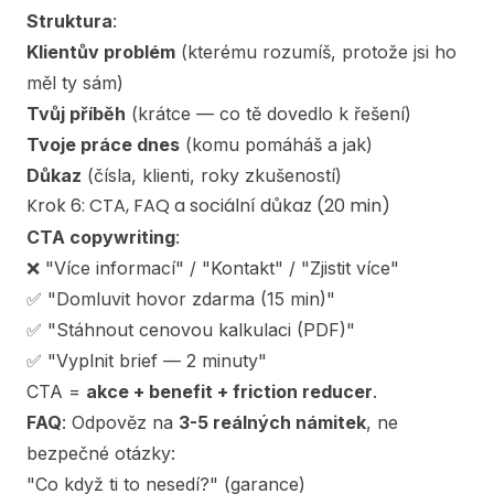
Struktura
:
Klientův problém
(kterému rozumíš, protože jsi ho
měl ty sám)
Tvůj příběh
(krátce — co tě dovedlo k řešení)
Tvoje práce dnes
(komu pomáháš a jak)
Důkaz
(čísla, klienti, roky zkušeností)
Krok 6: CTA, FAQ a sociální důkaz (20 min)
CTA copywriting
:
❌ "Více informací" / "Kontakt" / "Zjistit více"
✅ "Domluvit hovor zdarma (15 min)"
✅ "Stáhnout cenovou kalkulaci (PDF)"
✅ "Vyplnit brief — 2 minuty"
CTA =
akce + benefit + friction reducer
.
FAQ
: Odpověz na
3-5 reálných námitek
, ne
bezpečné otázky:
"Co když ti to nesedí?" (garance)