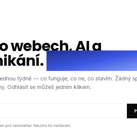
 o webech, AI a
ikání.
Každý týden
 jednou týdně — co funguje, co ne, co stavím. Žádný 
y. Odhlásit se můžeš jedním klikem.
P
 jen pro newsletter. Nikomu ho nedávám.