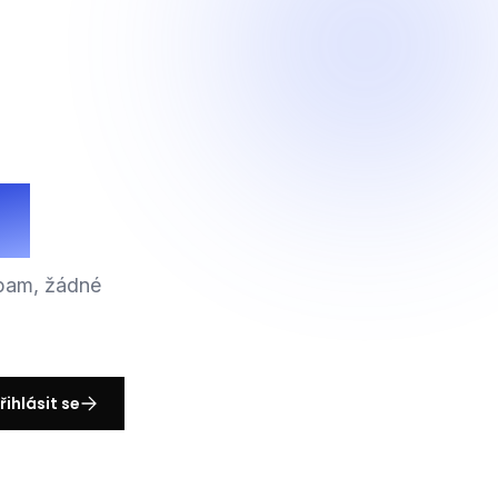
.
spam, žádné
řihlásit se