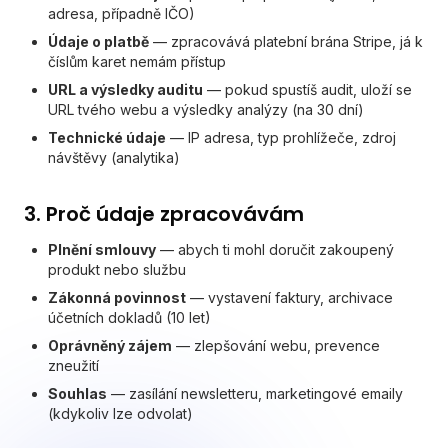
adresa, případně IČO)
Údaje o platbě
— zpracovává platební brána Stripe, já k
číslům karet nemám přístup
URL a výsledky auditu
— pokud spustíš audit, uloží se
URL tvého webu a výsledky analýzy (na 30 dní)
Technické údaje
— IP adresa, typ prohlížeče, zdroj
návštěvy (analytika)
3. Proč údaje zpracovávám
Plnění smlouvy
— abych ti mohl doručit zakoupený
produkt nebo službu
Zákonná povinnost
— vystavení faktury, archivace
účetních dokladů (10 let)
Oprávněný zájem
— zlepšování webu, prevence
zneužití
Souhlas
— zasílání newsletteru, marketingové emaily
(kdykoliv lze odvolat)