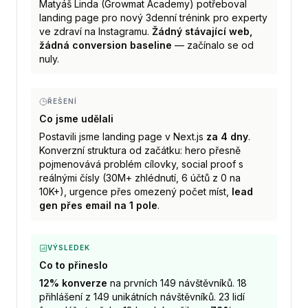
Matyáš Linda (Growmat Academy) potřeboval
landing page pro nový 3denní trénink pro experty
ve zdraví na Instagramu.
Žádný stávající web,
žádná conversion baseline
— začínalo se od
nuly.
ŘEŠENÍ
Co jsme udělali
Postavili jsme landing page v Next.js
za 4 dny
.
Konverzní struktura od začátku: hero přesně
pojmenovává problém cílovky, social proof s
reálnými čísly (30M+ zhlédnutí, 6 účtů z 0 na
10K+), urgence přes omezený počet míst,
lead
gen přes email na 1 pole
.
VÝSLEDEK
Co to přineslo
12% konverze
na prvních 149 návštěvníků. 18
přihlášení z 149 unikátních návštěvníků. 23 lidí