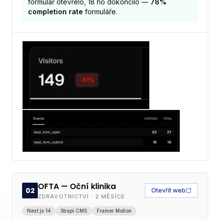
formulář otevřelo, 18 ho dokončilo —
78%
completion rate
formuláře.
OFTA — Oční klinika
02
Otevřít web
ZDRAVOTNICTVÍ
·
2 MĚSÍCE
Next.js 14
Strapi CMS
Framer Motion