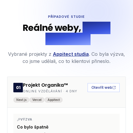
PŘÍPADOVÉ STUDIE
Reálné weby,
reálné
výsledky.
Vybrané projekty z
Appitect studia
. Co byla výzva,
co jsme udělali, co to klientovi přineslo.
Projekt Organika™
01
Otevřít web
ONLINE VZDĚLÁVÁNÍ
·
4 DNY
Next.js
Vercel
Appitect
VÝZVA
Co bylo špatně