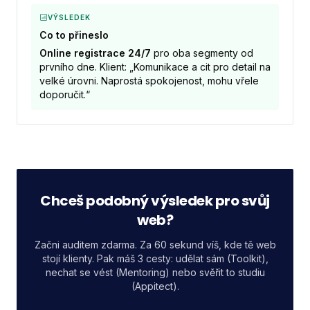
VÝSLEDEK
Co to přineslo
Online registrace 24/7
pro oba segmenty od
prvního dne. Klient: „Komunikace a cit pro detail na
velké úrovni. Naprostá spokojenost, mohu vřele
doporučit.“
Chceš podobný výsledek pro svůj
web?
Začni auditem zdarma. Za 60 sekund víš, kde tě web
stojí klienty. Pak máš 3 cesty: udělat sám (Toolkit),
nechat se vést (Mentoring) nebo svěřit to studiu
(Appitect).