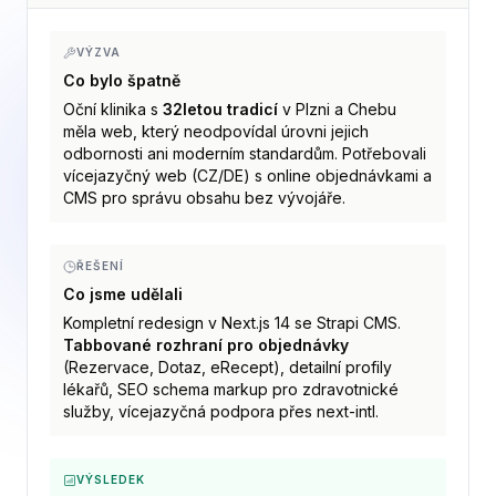
VÝZVA
Co bylo špatně
Oční klinika s
32letou tradicí
v Plzni a Chebu
měla web, který neodpovídal úrovni jejich
odbornosti ani moderním standardům. Potřebovali
vícejazyčný web (CZ/DE) s online objednávkami a
CMS pro správu obsahu bez vývojáře.
ŘEŠENÍ
Co jsme udělali
Kompletní redesign v Next.js 14 se Strapi CMS.
Tabbované rozhraní pro objednávky
(Rezervace, Dotaz, eRecept), detailní profily
lékařů, SEO schema markup pro zdravotnické
služby, vícejazyčná podpora přes next-intl.
VÝSLEDEK