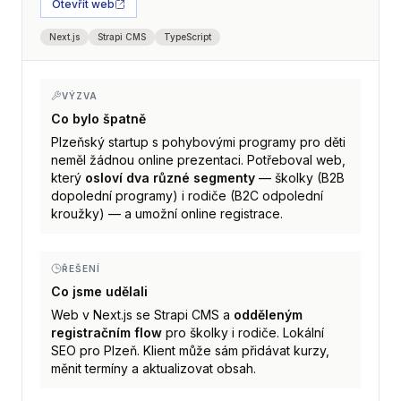
Otevřít web
Next.js
Strapi CMS
TypeScript
VÝZVA
Co bylo špatně
Plzeňský startup s pohybovými programy pro děti
neměl žádnou online prezentaci. Potřeboval web,
který
osloví dva různé segmenty
— školky (B2B
dopolední programy) i rodiče (B2C odpolední
kroužky) — a umožní online registrace.
ŘEŠENÍ
Co jsme udělali
Web v Next.js se Strapi CMS a
odděleným
registračním flow
pro školky i rodiče. Lokální
SEO pro Plzeň. Klient může sám přidávat kurzy,
měnit termíny a aktualizovat obsah.