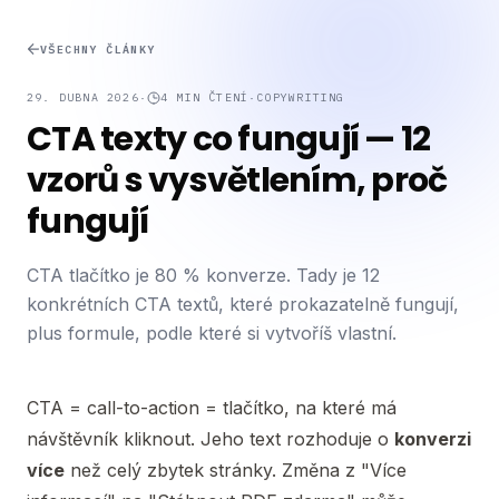
VŠECHNY ČLÁNKY
29. DUBNA 2026
·
4
MIN ČTENÍ
·
COPYWRITING
CTA texty co fungují — 12
vzorů s vysvětlením, proč
fungují
CTA tlačítko je 80 % konverze. Tady je 12
konkrétních CTA textů, které prokazatelně fungují,
plus formule, podle které si vytvoříš vlastní.
CTA = call-to-action = tlačítko, na které má
návštěvník kliknout. Jeho text rozhoduje o
konverzi
více
než celý zbytek stránky. Změna z "Více