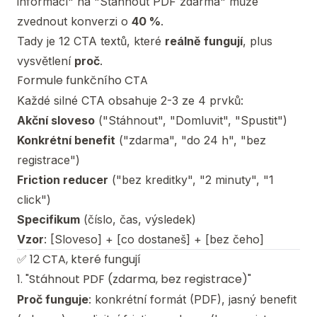
informací" na "Stáhnout PDF zdarma" může
zvednout konverzi o
40 %
.
Tady je 12 CTA textů, které
reálně fungují
, plus
vysvětlení
proč
.
Formule funkčního CTA
Každé silné CTA obsahuje 2-3 ze 4 prvků:
Akční sloveso
("Stáhnout", "Domluvit", "Spustit")
Konkrétní benefit
("zdarma", "do 24 h", "bez
registrace")
Friction reducer
("bez kreditky", "2 minuty", "1
click")
Specifikum
(číslo, čas, výsledek)
Vzor
: [Sloveso] + [co dostaneš] + [bez čeho]
✅ 12 CTA, které fungují
1. "Stáhnout PDF (zdarma, bez registrace)"
Proč funguje
: konkrétní formát (PDF), jasný benefit