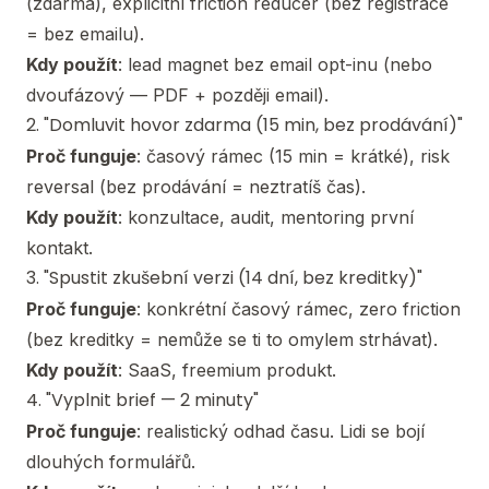
(zdarma), explicitní friction reducer (bez registrace
= bez emailu).
Kdy použít
: lead magnet bez email opt-inu (nebo
dvoufázový — PDF + později email).
2. "Domluvit hovor zdarma (15 min, bez prodávání)"
Proč funguje
: časový rámec (15 min = krátké), risk
reversal (bez prodávání = neztratíš čas).
Kdy použít
: konzultace, audit, mentoring první
kontakt.
3. "Spustit zkušební verzi (14 dní, bez kreditky)"
Proč funguje
: konkrétní časový rámec, zero friction
(bez kreditky = nemůže se ti to omylem strhávat).
Kdy použít
: SaaS, freemium produkt.
4. "Vyplnit brief — 2 minuty"
Proč funguje
: realistický odhad času. Lidi se bojí
dlouhých formulářů.