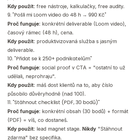
Kdy použít
: free nástroje, kalkulačky, free audity.
9. "Pošli mi Loom video do 48 h → 990 Kč"
Proč funguje
: konkrétní deliverable (Loom video),
časový rámec (48 h), cena.
Kdy použít
: produktivizovaná služba s jasným
deliverable.
10. "Přidat se k 250+ podnikatelům"
Proč funguje
: social proof v CTA = "ostatní to už
udělali, neprohraju".
Kdy použít
: máš dost klientů na to, aby číslo
působilo důvěryhodně (nad 100).
11. "Stáhnout checklist (PDF, 30 bodů)"
Proč funguje
: konkrétní obsah (30 bodů) + formát
(PDF) = víš, co dostaneš.
Kdy použít
: lead magnet stage.
Nikdy
"Stáhnout
zdarma" bez specifika.