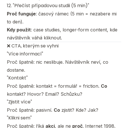
12. "Přečíst případovou studii (5 min)"
Proč funguje
: časový rámec (5 min = nezabere mi
to den).
Kdy použít
: case studies, longer-form content, kde
návštěvník váhá kliknout.
❌ CTA, kterým se vyhni
"Více informací"
Proč špatně: nic neslibuje. Návštěvník neví, co
dostane.
"Kontakt"
Proč špatně: kontakt = formulář = friction.
Co
kontakt? Hovor? Email? Schůzku?
"Zjistit více"
Proč špatně: pasivní.
Co
zjistit? Kde? Jak?
"Klikni sem"
Proč špatně: říká
akci
, ale ne
proč
. Internet 1998.