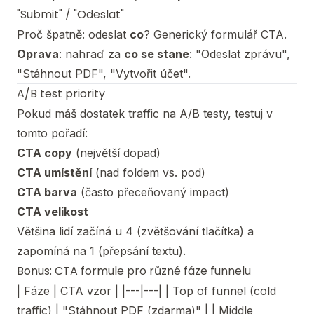
"Submit" / "Odeslat"
Proč špatně: odeslat
co
? Generický formulář CTA.
Oprava
: nahraď za
co se stane
: "Odeslat zprávu",
"Stáhnout PDF", "Vytvořit účet".
A/B test priority
Pokud máš dostatek traffic na A/B testy, testuj v
tomto pořadí:
CTA copy
(největší dopad)
CTA umístění
(nad foldem vs. pod)
CTA barva
(často přeceňovaný impact)
CTA velikost
Většina lidí začíná u 4 (zvětšování tlačítka) a
zapomíná na 1 (přepsání textu).
Bonus: CTA formule pro různé fáze funnelu
| Fáze | CTA vzor | |---|---| | Top of funnel (cold
traffic) | "Stáhnout PDF (zdarma)" | | Middle