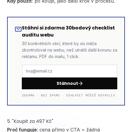
Kdy použít
: po koupi, jako další krok v procesu.
Stáhni si zdarma 30bodový checklist
auditu webu
30 konkrétních věcí, které by sis měl/a
zkontrolovat na webu, než utratíš další korunu za
reklamu. PDF do mailu, 1 click.
Stáhnout
ZDARMA · BEZ SPAMU · ODHLÁSIT MŮŽEŠ KDYKOLIV
5. "Koupit za 497 Kč"
Proč funguje
: cena přímo v CTA = žádná