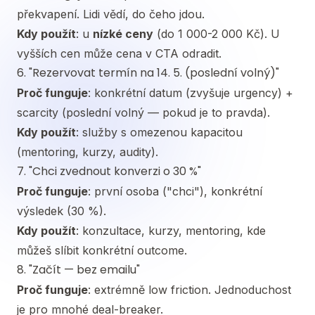
překvapení. Lidi vědí, do čeho jdou.
Kdy použít
: u
nízké ceny
(do 1 000-2 000 Kč). U
vyšších cen může cena v CTA odradit.
6. "Rezervovat termín na 14. 5. (poslední volný)"
Proč funguje
: konkrétní datum (zvyšuje urgency) +
scarcity (poslední volný — pokud je to pravda).
Kdy použít
: služby s omezenou kapacitou
(mentoring, kurzy, audity).
7. "Chci zvednout konverzi o 30 %"
Proč funguje
: první osoba ("chci"), konkrétní
výsledek (30 %).
Kdy použít
: konzultace, kurzy, mentoring, kde
můžeš slíbit konkrétní outcome.
8. "Začít — bez emailu"
Proč funguje
: extrémně low friction. Jednoduchost
je pro mnohé deal-breaker.