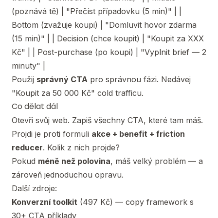
(poznává tě) | "Přečíst případovku (5 min)" | |
Bottom (zvažuje koupi) | "Domluvit hovor zdarma
(15 min)" | | Decision (chce koupit) | "Koupit za XXX
Kč" | | Post-purchase (po koupi) | "Vyplnit brief — 2
minuty" |
Použij
správný CTA
pro správnou fázi. Nedávej
"Koupit za 50 000 Kč" cold trafficu.
Co dělat dál
Otevři svůj web. Zapiš všechny CTA, které tam máš.
Projdi je proti formuli
akce + benefit + friction
reducer
. Kolik z nich projde?
Pokud
méně než polovina
, máš velký problém — a
zároveň jednoduchou opravu.
Další zdroje:
Konverzní toolkit
(497 Kč) — copy framework s
30+ CTA příklady