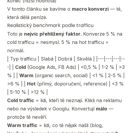
konec (nižší hodnota)
V tomto článku se bavíme o
macro konverzi
— té,
která dělá peníze.
Realistický benchmark podle trafficu
Toto je
nejvíc přehlížený faktor
. Konverze 5 % na
cold trafficu = nesmysl. 5 % na hot trafficu =
normál.
| Typ trafficu | Slabá | Dobrá | Skvělá | |---|---|---|--
-| |
Cold
(Google Ads, FB Ads) | <0,5 % | 1-2 % | >3
% | |
Warm
(organic search, social) | <1 % | 2-5 % |
>6 % | |
Hot
(přímý, doporučení, reference) | <3 %
| 5-10 % | >12 % |
Cold traffic
= lidi, kteří tě neznají. Klikli na reklamu
nebo na výsledek v Googlu. Konvertují
málo
—
protože tě nevěří.
Warm traffic
= lidi, co tě nějak našli (blog,