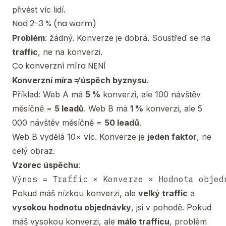
přivést víc lidí.
Nad 2-3 % (na warm)
Problém
: žádný. Konverze je dobrá. Soustřeď se na
traffic
, ne na konverzi.
Co konverzní míra NENÍ
Konverzní míra ≠ úspěch byznysu
.
Příklad: Web A má
5 %
konverzi, ale 100 návštěv
měsíčně =
5 leadů
. Web B má
1 %
konverzi, ale 5
000 návštěv měsíčně =
50 leadů
.
Web B vydělá 10× víc. Konverze je
jeden faktor
, ne
celý obraz.
Vzorec úspěchu
:
Pokud máš nízkou konverzi, ale
velký traffic
a
vysokou hodnotu objednávky
, jsi v pohodě. Pokud
máš vysokou konverzi, ale
málo trafficu
, problém