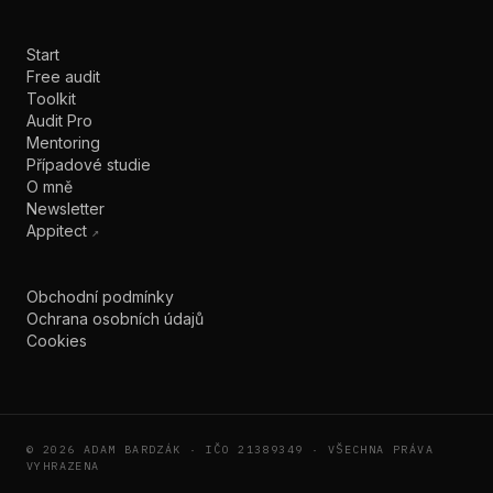
Start
Free audit
Toolkit
Audit Pro
Mentoring
Případové studie
O mně
Newsletter
Appitect
↗
Obchodní podmínky
Ochrana osobních údajů
Cookies
©
2026
ADAM BARDZÁK · IČO 21389349 · VŠECHNA PRÁVA
VYHRAZENA