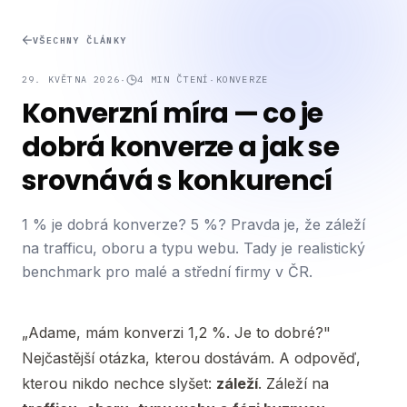
VŠECHNY ČLÁNKY
29. KVĚTNA 2026
·
4
MIN ČTENÍ
·
KONVERZE
Konverzní míra — co je
dobrá konverze a jak se
srovnává s konkurencí
1 % je dobrá konverze? 5 %? Pravda je, že záleží
na trafficu, oboru a typu webu. Tady je realistický
benchmark pro malé a střední firmy v ČR.
„Adame, mám konverzi 1,2 %. Je to dobré?"
Nejčastější otázka, kterou dostávám. A odpověď,
kterou nikdo nechce slyšet:
záleží
. Záleží na