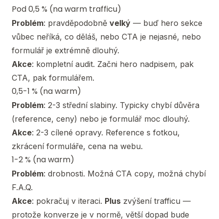
Pod 0,5 % (na warm trafficu)
Problém
: pravděpodobně
velký
— buď hero sekce
vůbec neříká, co děláš, nebo CTA je nejasné, nebo
formulář je extrémně dlouhý.
Akce
: kompletní audit. Začni hero nadpisem, pak
CTA, pak formulářem.
0,5-1 % (na warm)
Problém
: 2-3 střední slabiny. Typicky chybí důvěra
(reference, ceny) nebo je formulář moc dlouhý.
Akce
: 2-3 cílené opravy. Reference s fotkou,
zkrácení formuláře, cena na webu.
1-2 % (na warm)
Problém
: drobnosti. Možná CTA copy, možná chybí
F.A.Q.
Akce
: pokračuj v iteraci.
Plus
zvýšení trafficu —
protože konverze je v normě, větší dopad bude