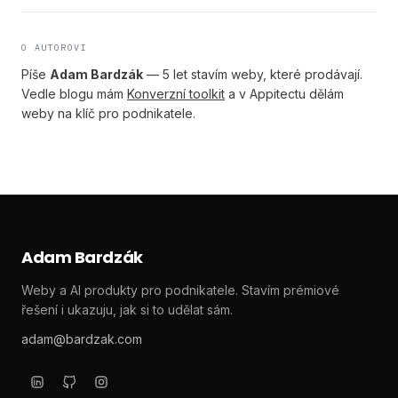
O AUTOROVI
Píše
Adam Bardzák
— 5 let stavím weby, které prodávají.
Vedle blogu mám
Konverzní toolkit
a v Appitectu dělám
weby na klíč pro podnikatele.
Adam Bardzák
Weby a AI produkty pro podnikatele. Stavím prémiové
řešení i ukazuju, jak si to udělat sám.
adam@bardzak.com