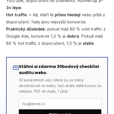
YouTube, doporučení od známého). Konvertují
2-
3× lépe
.
Hot traffic
= lidi, kteří tě
přímo hledají
nebo přišli z
doporučení. Tady jsou nejvyšší konverze.
Praktický důsledek
: pokud máš 80 % cold traffic z
Google Ads, konverze 1,5 % je
dobrá
. Pokud máš
80 % hot traffic z doporučení, 1,5 % je
slabé
.
Stáhni si zdarma 30bodový checklist
auditu webu
30 konkrétních věcí, které by sis měl/a
zkontrolovat na webu, než utratíš další korunu za
reklamu. PDF do mailu, 1 click.