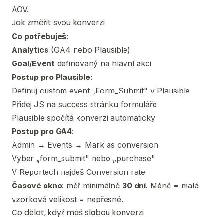
AOV.
Jak změřit svou konverzi
Co potřebuješ
:
Analytics
(GA4 nebo Plausible)
Goal/Event
definovaný na hlavní akci
Postup pro Plausible
:
Definuj custom event „Form_Submit" v Plausible
Přidej JS na success stránku formuláře
Plausible spočítá konverzi automaticky
Postup pro GA4
:
Admin → Events → Mark as conversion
Vyber „form_submit" nebo „purchase"
V Reportech najdeš Conversion rate
Časové okno
: měř minimálně
30 dní
. Méně = malá
vzorková velikost = nepřesné.
Co dělat, když máš slabou konverzi