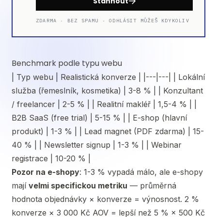
Stáhnout
ZDARMA · BEZ SPAMU · ODHLÁSIT MŮŽEŠ KDYKOLIV
Benchmark podle typu webu
| Typ webu | Realistická konverze | |---|---| | Lokální
služba (řemeslník, kosmetika) | 3-8 % | | Konzultant
/ freelancer | 2-5 % | | Realitní makléř | 1,5-4 % | |
B2B SaaS (free trial) | 5-15 % | | E-shop (hlavní
produkt) | 1-3 % | | Lead magnet (PDF zdarma) | 15-
40 % | | Newsletter signup | 1-3 % | | Webinar
registrace | 10-20 % |
Pozor na e-shopy
: 1-3 % vypadá málo, ale e-shopy
mají
velmi specifickou metriku
— průměrná
hodnota objednávky × konverze = výnosnost. 2 %
konverze × 3 000 Kč AOV = lepší než 5 % × 500 Kč