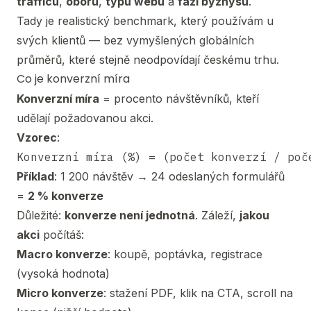
trafficu
,
oboru
,
typu webu
a
fázi byznysu
.
Tady je realistický benchmark, který používám u
svých klientů — bez vymyšlených globálních
průměrů, které stejně neodpovídají českému trhu.
Co je konverzní míra
Konverzní míra
= procento návštěvníků, kteří
udělají požadovanou akci.
Vzorec
:
Příklad
: 1 200 návštěv → 24 odeslaných formulářů
=
2 % konverze
Důležité:
konverze není jednotná
. Záleží,
jakou
akci
počítáš:
Macro konverze
: koupě, poptávka, registrace
(vysoká hodnota)
Micro konverze
: stažení PDF, klik na CTA, scroll na